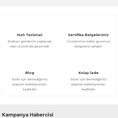
Be the first to leave a review on our site!
Product image is poor quality, corrupted, or not
viewable.
Share Your Experience
Missing information in the product description.
Errors in product information.
Product is more expensive than on other sites.
Hızlı Teslimat
Sertifika Belgelerimiz
Stoktan gönderim yapılacak
Ürünlerimiz kalite güvence
There should be other alternatives to this product.
olan ürünlerde geçerlidir
belgesine sahiptir
Blog
Kolay İade
Send
Sizler için derlediğimiz
Sizler için derlediğimiz
popüler koleksiyonları
popüler koleksiyonları
keşfedin
keşfedin
Kampanya Habercisi