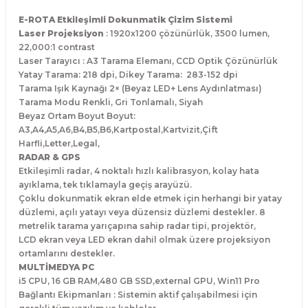
E-ROTA Etkileşimli Dokunmatik Çizim Sistemi
Laser Projeksiyon
: 1920x1200 çözünürlük, 3500 lumen,
22,000:1 contrast
Laser Tarayıcı : A3 Tarama Elemanı, CCD Optik Çözünürlük
Yatay Tarama: 218 dpi, Dikey Tarama: 283-152 dpi
Tarama Işık Kaynağı 2× (Beyaz LED+ Lens Aydınlatması)
Tarama Modu Renkli, Gri Tonlamalı, Siyah
Beyaz Ortam Boyut Boyut:
A3,A4,A5,A6,B4,B5,B6,Kartpostal,Kartvizit,Çift
Harfli,Letter,Legal,
RADAR & GPS
Etkileşimli radar, 4 noktalı hızlı kalibrasyon, kolay hata
ayıklama, tek tıklamayla geçiş arayüzü.
Çoklu dokunmatik ekran elde etmek için herhangi bir yatay
düzlemi, açılı yatayı veya düzensiz düzlemi destekler. 8
metrelik tarama yarıçapına sahip radar tipi, projektör,
LCD ekran veya LED ekran dahil olmak üzere projeksiyon
ortamlarını destekler.
MULTİMEDYA PC
i5 CPU, 16 GB RAM,480 GB SSD,external GPU, Win11 Pro
Bağlantı Ekipmanları : Sistemin aktif çalışabilmesi için