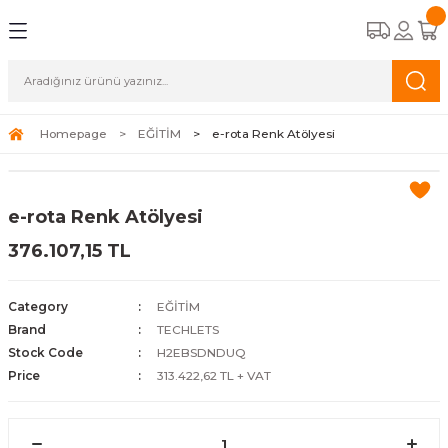
Geri Dön
Geri Dön
Homepage
EĞİTİM
e-rota Renk Atölyesi
e-rota Renk Atölyesi
376.107,15 TL
Category
EĞİTİM
Brand
TECHLETS
Stock Code
H2EBSDNDUQ
Price
313.422,62 TL + VAT