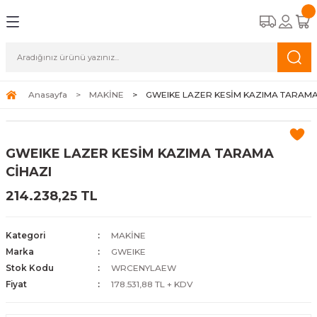
Geri Dön
Geri Dön
Anasayfa
MAKİNE
GWEIKE LAZER KESİM KAZIMA TARAMA
GWEIKE LAZER KESİM KAZIMA TARAMA
CİHAZI
214.238,25 TL
Kategori
MAKİNE
Marka
GWEIKE
Stok Kodu
WRCENYLAEW
Fiyat
178.531,88 TL + KDV