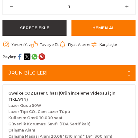
SEPETE EKLE
HEMEN AL
Yorum Yaz
Tavsiye Et
Fiyat Alarmı
Karşılaştır
Paylaş:
ÜRÜN BİLGİLERİ
Gweike CO2 Laser Cihazı (Ürün inceleme Videosu için
TIKLAYIN)
Lazer Gücü 50W
Lazer Tipi CO₂ Cam Lazer Tüpü
Kullanım Ömrü 10.000 saat
Güvenlik Koruması Sınıf I (FDA Sertifikalı)
Çalışma Alanı
Çalışma Masası Alanı 20,08" (510 mm)*11,8" (300 mm)