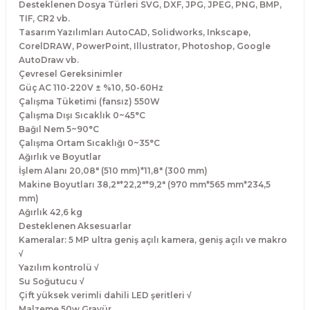
Desteklenen Dosya Türleri SVG, DXF, JPG, JPEG, PNG, BMP,
TIF, CR2 vb.
Tasarım Yazılımları AutoCAD, Solidworks, Inkscape,
CorelDRAW, PowerPoint, Illustrator, Photoshop, Google
AutoDraw vb.
Çevresel Gereksinimler
Güç AC 110-220V ± %10, 50-60Hz
Çalışma Tüketimi (fansız) 550W
Çalışma Dışı Sıcaklık 0~45°C
Bağıl Nem 5~90°C
Çalışma Ortam Sıcaklığı 0~35°C
Ağırlık ve Boyutlar
İşlem Alanı 20,08" (510 mm)*11,8" (300 mm)
Makine Boyutları 38,2"*22,2"*9,2" (970 mm*565 mm*234,5
mm)
Ağırlık 42,6 kg
Desteklenen Aksesuarlar
Kameralar: 5 MP ultra geniş açılı kamera, geniş açılı ve makro
√
Yazılım kontrolü √
Su Soğutucu √
Çift yüksek verimli dahili LED şeritleri √
Malzeme 50w Gravür