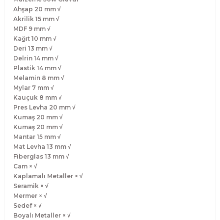
Ahşap 20 mm √
Akrilik 15 mm √
MDF 9 mm √
Kağıt 10 mm √
Deri 13 mm √
Delrin 14 mm √
Plastik 14 mm √
Melamin 8 mm √
Mylar 7 mm √
Kauçuk 8 mm √
Pres Levha 20 mm √
Kumaş 20 mm √
Kumaş 20 mm √
Mantar 15 mm √
Mat Levha 13 mm √
Fiberglas 13 mm √
Cam × √
Kaplamalı Metaller × √
Seramik × √
Mermer × √
Sedef × √
Boyalı Metaller × √