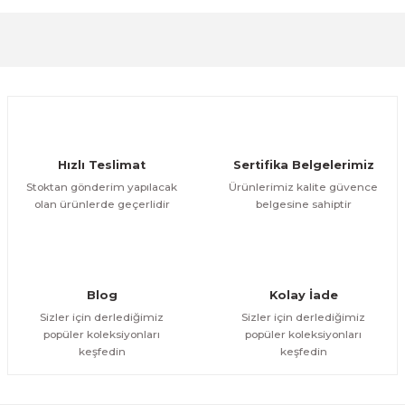
Görüş ve önerileriniz için teşekkür ederiz.
Sitemize ilk yorumu siz yapın!
Ürün resmi kalitesiz, bozuk veya görüntülenemiyor.
Ürün açıklamasında eksik bilgiler bulunuyor.
Deneyimini Paylaş
Ürün bilgilerinde hatalar bulunuyor.
Ürün fiyatı diğer sitelerden daha pahalı.
Hızlı Teslimat
Sertifika Belgelerimiz
Bu ürüne benzer farklı alternatifler olmalı.
Stoktan gönderim yapılacak
Ürünlerimiz kalite güvence
olan ürünlerde geçerlidir
belgesine sahiptir
Gönder
Blog
Kolay İade
Sizler için derlediğimiz
Sizler için derlediğimiz
popüler koleksiyonları
popüler koleksiyonları
keşfedin
keşfedin