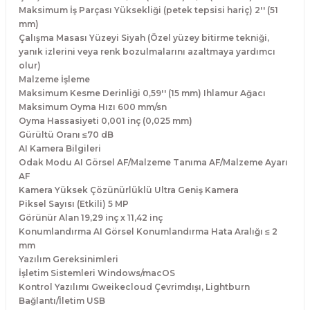
Maksimum İş Parçası Yüksekliği (petek tepsisi hariç) 2'' (51
mm)
Çalışma Masası Yüzeyi Siyah (Özel yüzey bitirme tekniği,
yanık izlerini veya renk bozulmalarını azaltmaya yardımcı
olur)
Malzeme İşleme
Maksimum Kesme Derinliği 0,59'' (15 mm) Ihlamur Ağacı
Maksimum Oyma Hızı 600 mm/sn
Oyma Hassasiyeti 0,001 inç (0,025 mm)
Gürültü Oranı ≤70 dB
AI Kamera Bilgileri
Odak Modu AI Görsel AF/Malzeme Tanıma AF/Malzeme Ayarı
AF
Kamera Yüksek Çözünürlüklü Ultra Geniş Kamera
Piksel Sayısı (Etkili) 5 MP
Görünür Alan 19,29 inç x 11,42 inç
Konumlandırma AI Görsel Konumlandırma Hata Aralığı ≤ 2
mm
Yazılım Gereksinimleri
İşletim Sistemleri Windows/macOS
Kontrol Yazılımı Gweikecloud Çevrimdışı, Lightburn
Bağlantı/İletim USB