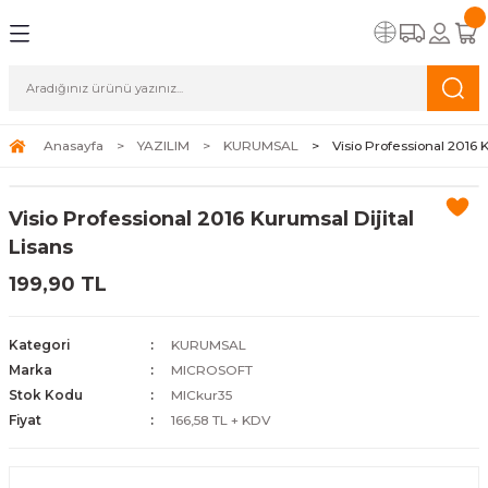
Geri Dön
Geri Dön
Anasayfa
YAZILIM
KURUMSAL
Visio Professional 2016 
Visio Professional 2016 Kurumsal Dijital
Lisans
199,90 TL
Kategori
KURUMSAL
Marka
MICROSOFT
Stok Kodu
MICkur35
Fiyat
166,58 TL + KDV