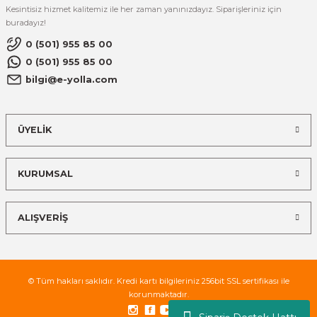
Kesintisiz hizmet kalitemiz ile her zaman yanınızdayız. Siparişleriniz için
buradayız!
0 (501) 955 85 00
0 (501) 955 85 00
bilgi@e-yolla.com
ÜYELİK
KURUMSAL
ALIŞVERİŞ
© Tüm hakları saklıdır. Kredi kartı bilgileriniz 256bit SSL sertifikası ile
korunmaktadır.