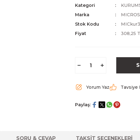
Kategori
KURUM
Marka
MICRO
Stok Kodu
MICkur
Fiyat
308,25 
S
Yorum Yaz
Tavsiye 
Paylaş:
SORU & CEVAP
TAKSİT SEÇENEKLERİ