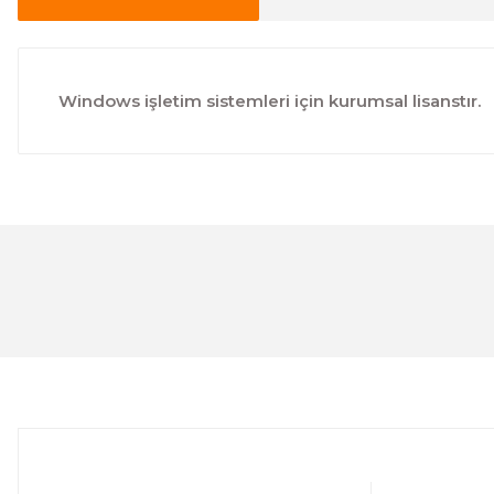
Windows işletim sistemleri için kurumsal lisanstır.
Bu ürünün fiyat bilgisi, resim, ürün açıklamalarında ve 
Görüş ve önerileriniz için teşekkür ederiz.
Ürün resmi kalitesiz, bozuk veya görüntülenemiyor.
Ürün açıklamasında eksik bilgiler bulunuyor.
Ürün bilgilerinde hatalar bulunuyor.
Ürün fiyatı diğer sitelerden daha pahalı.
Bu ürüne benzer farklı alternatifler olmalı.