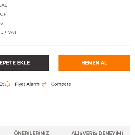
SAL
SOFT
26
TL + VAT
EPETE EKLE
HEMEN AL
Et
Fiyat Alarmı
Compare
ÖNERİLERİNİZ
ALIŞVERİŞ DENEYİMİ