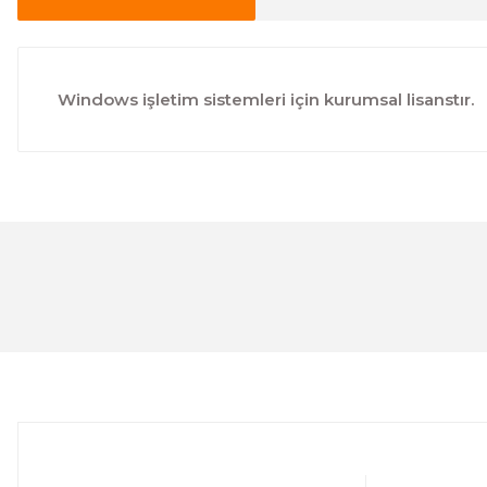
Windows işletim sistemleri için kurumsal lisanstır.
You can use the suggestion form to submit feedback on t
Thank you for your feedback and suggestions.
Product image is poor quality, corrupted, or not viewabl
Missing information in the product description.
Errors in product information.
Product is more expensive than on other sites.
There should be other alternatives to this product.