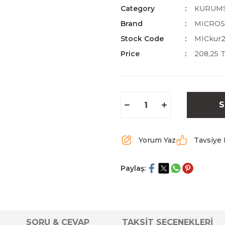
Category
KURUM
Brand
MICRO
Stock Code
MICkur
Price
208,25 
S
Yorum Yaz
Tavsiye 
Paylaş:
SORU & CEVAP
TAKSİT SEÇENEKLERİ