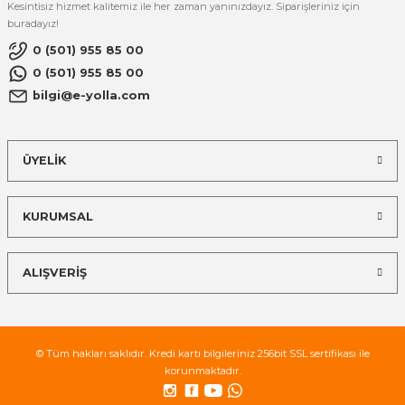
Kesintisiz hizmet kalitemiz ile her zaman yanınızdayız. Siparişleriniz için
buradayız!
0 (501) 955 85 00
0 (501) 955 85 00
bilgi@e-yolla.com
ÜYELİK
KURUMSAL
ALIŞVERİŞ
© Tüm hakları saklıdır. Kredi kartı bilgileriniz 256bit SSL sertifikası ile
korunmaktadır.